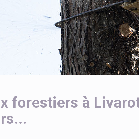
x forestiers à Livar
rs...