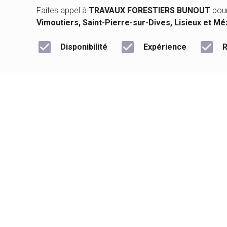
Faites appel à
TRAVAUX FORESTIERS BUNOUT
pou
Vimoutiers, Saint-Pierre-sur-Dives, Lisieux et Mé
check_box
check_box
check_box
Disponibilité
Expérience
R