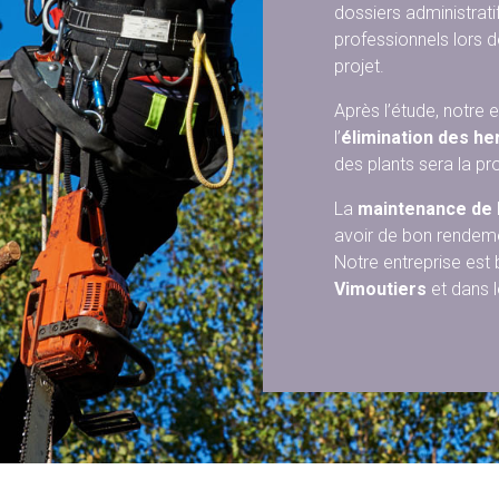
dossiers administrati
professionnels lors de
projet.
Après l’étude, notre e
l’
élimination des h
des plants sera la pr
La
maintenance de 
avoir de bon rendemen
Notre entreprise est
Vimoutiers
et dans l