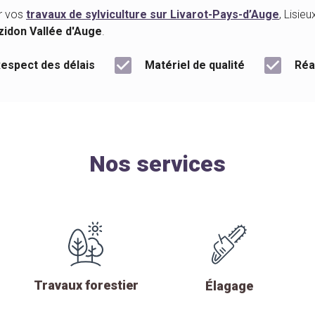
r vos
travaux de sylviculture sur Livarot-Pays-d’Auge
, Lisie
zidon Vallée d'Auge
.
check_box
check_box
espect des délais
Matériel de qualité
Réa
Nos services
Travaux forestier
Élagage