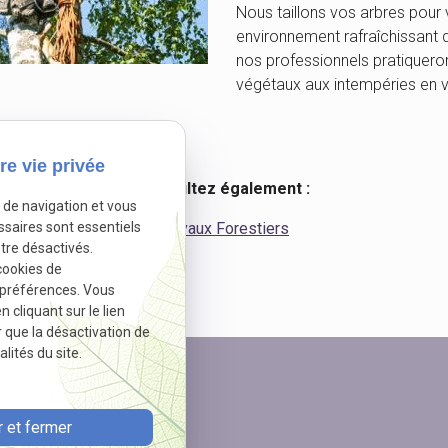
Nous taillons vos arbres pour 
environnement rafraîchissant 
nos professionnels pratiqueron
végétaux aux intempéries en vei
re vie privée
Consultez également :
e de navigation et vous
Travaux Forestiers
ssaires sont essentiels
tre désactivés.
cookies de
 préférences. Vous
cliquant sur le lien
r que la désactivation de
lités du site.
 et fermer