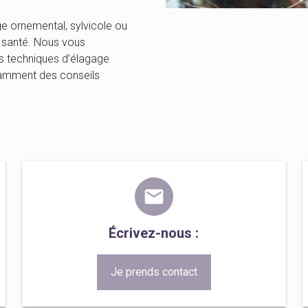
ge ornemental, sylvicole ou
e santé. Nous vous
es techniques d’élagage
tamment des conseils
.
mail
Écrivez-nous :
Je prends contact