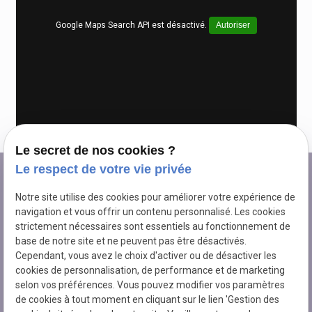
Google Maps Search API est désactivé.
Autoriser
Le secret de nos cookies ?
Le respect de votre vie privée
Notre site utilise des cookies pour améliorer votre expérience de
navigation et vous offrir un contenu personnalisé. Les cookies
strictement nécessaires sont essentiels au fonctionnement de
TRAVAUX FORESTIERS BUNOUT
base de notre site et ne peuvent pas être désactivés.
Travaux forestiers et élagage
Cependant, vous avez le choix d'activer ou de désactiver les
à
LIVAROT-PAYS-D'AUGE
cookies de personnalisation, de performance et de marketing
selon vos préférences. Vous pouvez modifier vos paramètres
N° de Siret : 78965544600019
de cookies à tout moment en cliquant sur le lien 'Gestion des