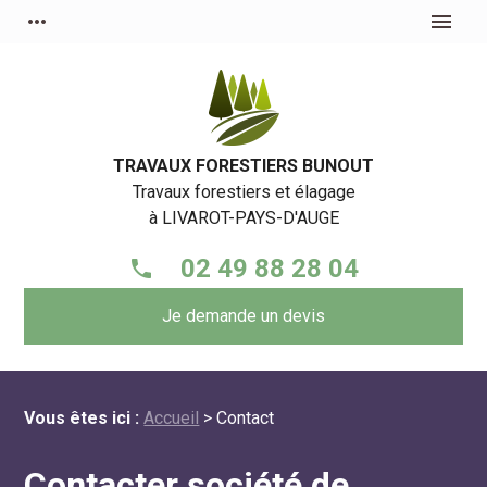
Panneau de gestion des cookies
more_horiz
menu
TRAVAUX FORESTIERS BUNOUT
Travaux forestiers et élagage
à
LIVAROT-PAYS-D'AUGE
02 49 88 28 04
phone
Je demande un devis
Vous êtes ici :
Accueil
> Contact
Contacter société de