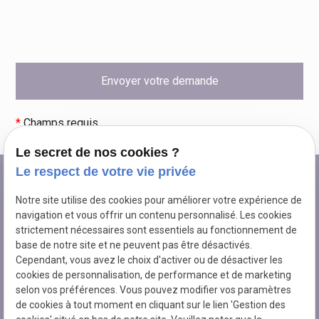
*
Champs requis
Le secret de nos cookies ?
Le respect de votre vie privée
Notre site utilise des cookies pour améliorer votre expérience de
navigation et vous offrir un contenu personnalisé. Les cookies
strictement nécessaires sont essentiels au fonctionnement de
TRAVAUX FORESTIERS BUNOUT
base de notre site et ne peuvent pas être désactivés.
Travaux forestiers et élagage
Cependant, vous avez le choix d'activer ou de désactiver les
à
LIVAROT-PAYS-D'AUGE
cookies de personnalisation, de performance et de marketing
selon vos préférences. Vous pouvez modifier vos paramètres
N° de Siret : 78965544600019
de cookies à tout moment en cliquant sur le lien 'Gestion des