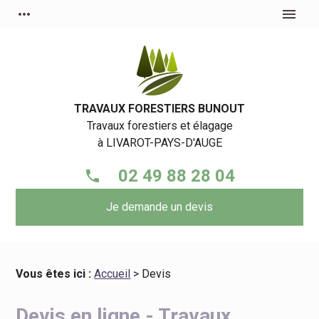
Panneau de gestion des cookies
more_horiz
menu
TRAVAUX FORESTIERS BUNOUT
Travaux forestiers et élagage
à
LIVAROT-PAYS-D'AUGE
02 49 88 28 04
phone
Je demande un devis
Vous êtes ici :
Accueil
> Devis
Devis en ligne - Travaux